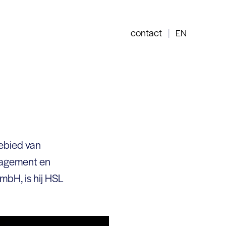
contact
|
EN
gebied van
nagement en
bH, is hij HSL