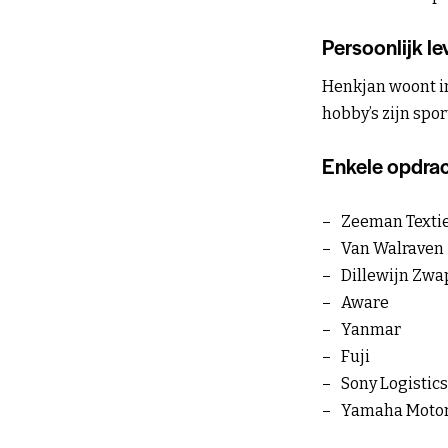
Persoonlijk le
Henkjan woont in
hobby’s zijn spor
Enkele opdrac
Zeeman Texti
Van Walraven
Dillewijn Zwa
Aware
Yanmar
Fuji
Sony Logistics
Yamaha Motor