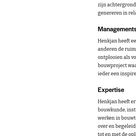
zijn achtergrond
genereren in rel
Managementst
Henkjan heeft een
anderen de ruimte
ontplooien als v
bouwproject waar
ieder een inspire
Expertise
Henkjan heeft er
bouwkunde, insta
werken in bouwte
over en begeleid
tot en met de op