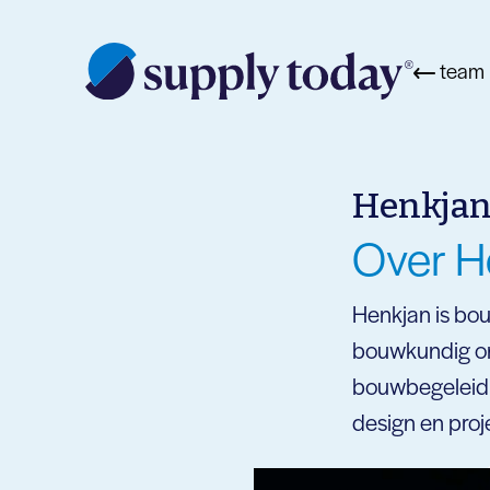
team
Henkjan
Over H
Henkjan is bou
bouwkundig on
bouwbegeleidi
design en pro