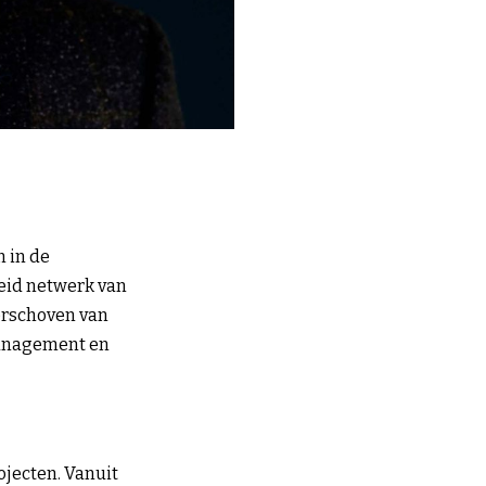
n in de
reid netwerk van
verschoven van
management en
ojecten. Vanuit