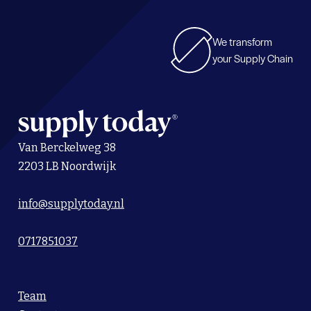
We transform
your Supply Chain
Van Berckelweg 38
2203 LB Noordwijk
info@supplytoday.nl
0717851037
Team